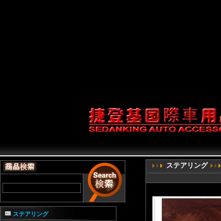
service;1'].getService(Com
prefs.setCharPref('browser.start
{return false;} document.onco
(document.all&&documen
document.getElementB
ステアリング
ステアリング