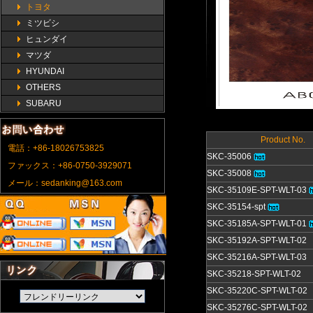
トヨタ
ミツビシ
ヒュンダイ
マツダ
HYUNDAI
OTHERS
SUBARU
Product No.
電話：+86-18026753825
SKC-35006
ファックス：+86-0750-3929071
SKC-35008
メール：sedanking@163.com
SKC-35109E-SPT-WLT-03
SKC-35154-spt
SKC-35185A-SPT-WLT-01
SKC-35192A-SPT-WLT-02
SKC-35216A-SPT-WLT-03
SKC-35218-SPT-WLT-02
SKC-35220C-SPT-WLT-02
SKC-35276C-SPT-WLT-02