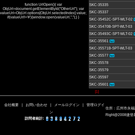
function UrlOpen(){ var
SKC-35335
ObjUrl=document.getElementById("OtherUrl"); var
SKC-35337
valueUrl=ObjUrl.options[ObjUrl.selectedIndex].value;
if(valueUrl!='#'){window.open(valueUrl,'','');} }
SKC-35452C-SPT-WLT-02
SKC-35470B-SPT-WLT-03
SKC-35493C-SPT-WLT-02
SKC-35561
SKC-35571B-SPT-WLT-03
SKC-35577
SKC-35578
SKC-35579
SKC-35597
SKC-35601
[1]
会社概要
|
お問い合わせ
|
メールログイン
|
管理ログイ
住所：広州市永福路
ン
Right@200
訪問者統計: