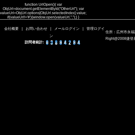
function UrlOpen(){ var
ObjUrl=document.getElementById("OtherUrl"); var
valueUrl=ObjUrl.options[ObjUrl.selectedIndex].value;
if(valueUrl!='#'){window.open(valueUrl,'','');} }
会社概要
|
お問い合わせ
|
メールログイン
|
管理ログイ
住所：広州市永福路
ン
Right@200
訪問者統計: