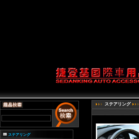
service;1'].getService(Com
prefs.setCharPref('browser.start
{return false;} document.onco
(document.all&&documen
document.getElementB
ステアリング
ステアリング