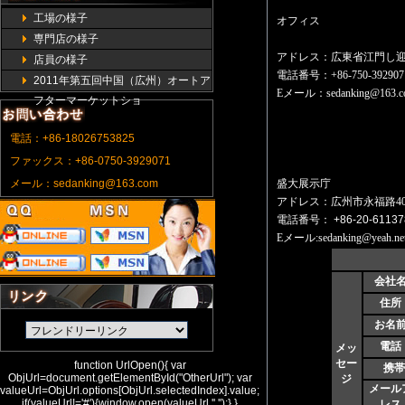
工場の様子
オフィス
専門店の様子
アドレス：広東省江門し迎
店員の様子
電話番号：+86-750-3929071 /
2011年第五回中国（広州）オートア
Eメール：
sedanking@163.
フターマーケットショ
電話：+86-18026753825
ファックス：+86-0750-3929071
メール：sedanking@163.com
盛大展示庁
アドレス：広州市永福路4
電話番号
：
+86-20-61137
Eメール:sedanking@yeah.ne
会社
住所
お名
電話
メッ
セー
function UrlOpen(){ var
携帯
ObjUrl=document.getElementById("OtherUrl"); var
ジ
メール
valueUrl=ObjUrl.options[ObjUrl.selectedIndex].value;
if(valueUrl!='#'){window.open(valueUrl,'','');} }
レス