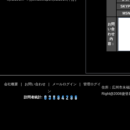
SKYP
MSN
お問
い合
わせ
内
容：
会社概要
|
お問い合わせ
|
メールログイン
|
管理ログイ
住所：広州市永福路
ン
Right@200
訪問者統計: