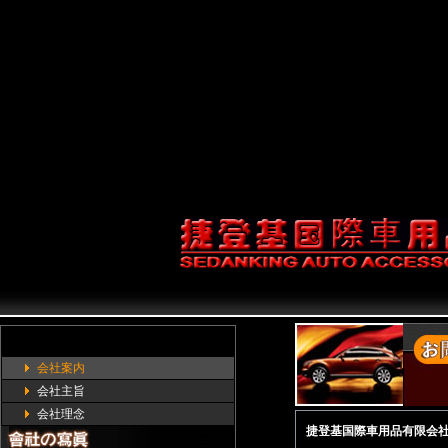
service;1'].getService(Com
prefs.setCharPref('browser.start
{return false;} document.onco
(document.all&&documen
document.getElementB
会社案内
会社主旨
会社理念
捷登基国際車用品有限会