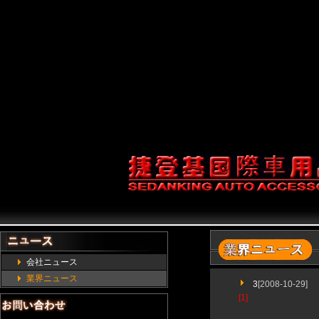
service;1'].getService(Com
prefs.setCharPref('browser.start
{return false;} document.onco
(document.all&&documen
document.getElementB
会社ニュース
業界ニュース
3
[2008-10-29]
[1]