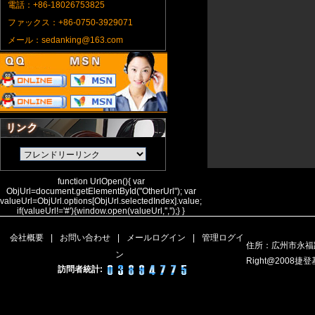
電話：+86-18026753825
ファックス：+86-0750-3929071
メール：sedanking@163.com
function UrlOpen(){ var
ObjUrl=document.getElementById("OtherUrl"); var
valueUrl=ObjUrl.options[ObjUrl.selectedIndex].value;
if(valueUrl!='#'){window.open(valueUrl,'','');} }
会社概要
|
お問い合わせ
|
メールログイン
|
管理ログイ
住所：広州市永福路
ン
Right@200
訪問者統計: