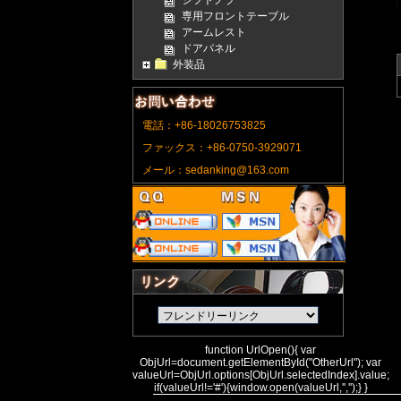
シフトノブ
専用フロントテーブル
アームレスト
ドアパネル
外装品
電話：+86-18026753825
ファックス：+86-0750-3929071
メール：sedanking@163.com
function UrlOpen(){ var
ObjUrl=document.getElementById("OtherUrl"); var
valueUrl=ObjUrl.options[ObjUrl.selectedIndex].value;
if(valueUrl!='#'){window.open(valueUrl,'','');} }