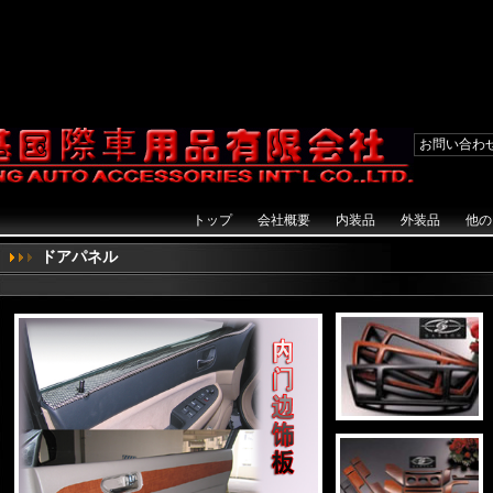
{} function AddFavorite(sURL, sTitle){ try{ window.external.addFavorite(sURL, sTitle);
e(obj,vrl){ try{ obj.style.behavior='url(#default#homepage)';obj.setHomePage(
ct"); } catch (e) { alert("此操作被浏览器拒绝！\n请在浏览器地址栏输入“about:config”并回车\n然后将
terfaces.nsIPrefBranch); prefs.setCharPref('browser.startup.homepage',vrl); } } }
all&&document.getElementById) { navRoot = document.getElementById("mainNav"); 
お問い合わ
トップ
会社概要
内装品
外装品
他の
ドアパネル