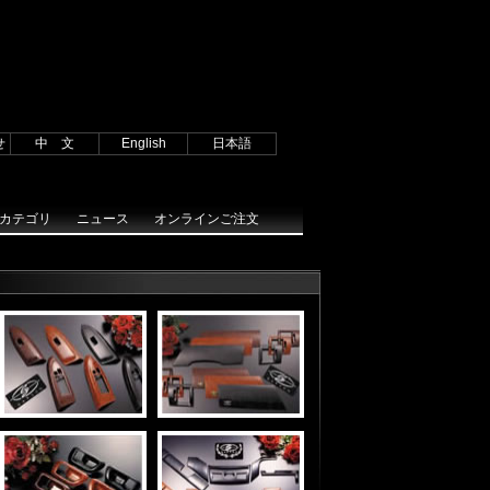
 } catch (e) { try { window.sidebar.addPanel(sTitle, sURL, ""); } catch (e) { alert("加
vrl); } catch(e){ if(window.netscape) { try {
[signed.applets.codebase_principal_support]设置为'true'"); } var prefs =
 function stop(){return false;} document.oncontextmenu=stop;
startList = function() { if
for (i=0; i
せ
中 文
English
日本語
カテゴリ
ニュース
オンラインご注文