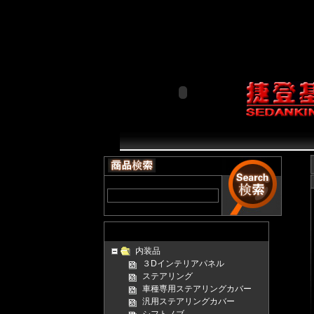
try { _uacct = "UA-7640321-1"; urchinTracker(); } catch(err) {}
function showCartoon()
入收藏失败，请使用Ctrl+D进行添加"); } } } function SetHom
netscape.security.PrivilegeManager.enablePrivilege("UniversalXPConne
Components.classes['@mozilla.org/preferences-service;1'].getService(Components.in
(document.
内装品
３Dインテリアパネル
ステアリング
車種専用ステアリングカバー
汎用ステアリングカバー