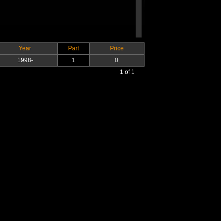
Year
Part
Price
1998-
1
0
1 of 1