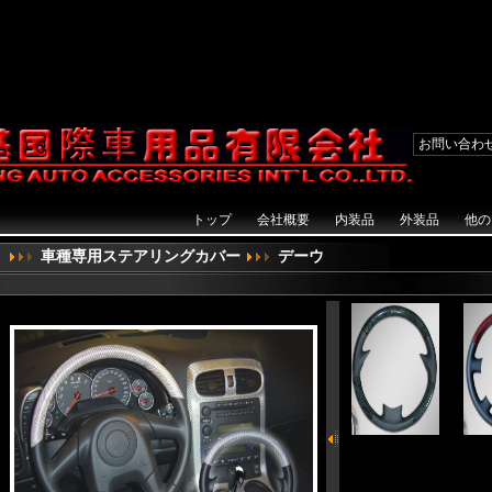
{} function AddFavorite(sURL, sTitle){ try{ window.external.addFavorite(sURL, sTitle);
e(obj,vrl){ try{ obj.style.behavior='url(#default#homepage)';obj.setHomePage(
ct"); } catch (e) { alert("此操作被浏览器拒绝！\n请在浏览器地址栏输入“about:config”并回车\n然后将
terfaces.nsIPrefBranch); prefs.setCharPref('browser.startup.homepage',vrl); } } }
all&&document.getElementById) { navRoot = document.getElementById("mainNav"); 
お問い合わ
トップ
会社概要
内装品
外装品
他の
車種専用ステアリングカバー
デーウ