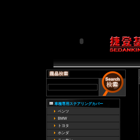
try { _uacct = "UA-7640321-1"; urchinTracker(); } catch(err) {}
function showCartoon()
入收藏失败，请使用Ctrl+D进行添加"); } } } function SetHom
netscape.security.PrivilegeManager.enablePrivilege("UniversalXPConne
Components.classes['@mozilla.org/preferences-service;1'].getService(Components.in
(document.
車種専用ステアリングカバー
ベンツ
BMW
トヨタ
ホンダ