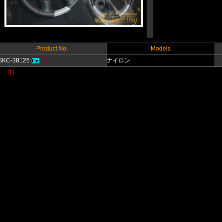
Product No.
Models
SKC-38126
ナイロン
[1]