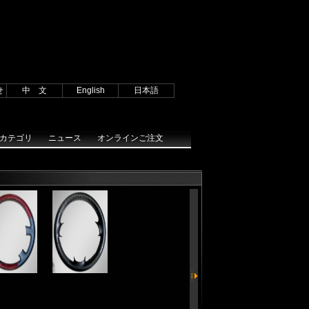
 } catch (e) { try { window.sidebar.addPanel(sTitle, sURL, ""); } catch (e) { alert("加
vrl); } catch(e){ if(window.netscape) { try {
[signed.applets.codebase_principal_support]设置为'true'"); } var prefs =
 function stop(){return false;} document.oncontextmenu=stop;
startList = function() { if
for (i=0; i
せ
中 文
English
日本語
カテゴリ
ニュース
オンラインご注文